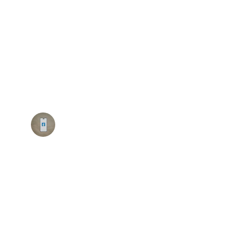
★★★★★
ias transformou nossa comunicação e 
a, tudo flui com muito mais eficiência!
João Pereira