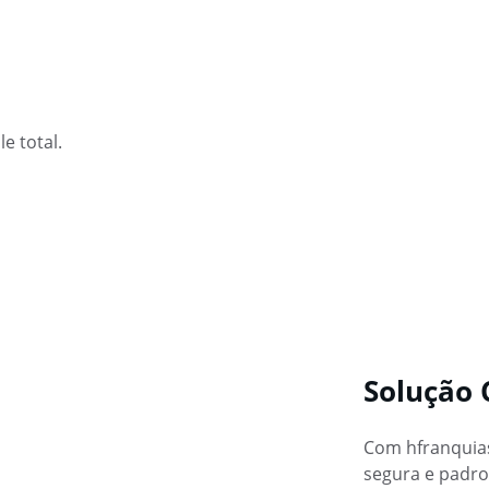
e total.
Solução
Com hfranquias
segura e padron